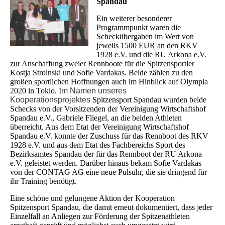
Spandau
Ein weiterer besonderer
Programmpunkt waren die
Scheckübergaben im Wert von
jeweils 1500 EUR an den RKV
1928 e.V. und die RU Arkona e.V.
zur Anschaffung zweier Rennboote für die Spitzensportler
Kostja Stroinski und Sofie Vardakas. Beide zählen zu den
großen sportlichen Hoffnungen auch im Hinblick auf Olympia
2020 in Tokio. I
m Namen unseres
Kooperationsprojektes
Spitzensport Spandau
wurden beide
Schecks von der Vorsitzenden der Vereinigung Wirtschaftshof
Spandau e.V., Gabriele Fliegel, an die beiden Athleten
überreicht. Aus dem Etat der Vereinigung Wirtschaftshof
Spandau e.V. konnte der Zuschuss für das Rennboot des RKV
1928 e.V. und aus dem Etat des Fachbereichs Sport des
Bezirksamtes Spandau der für das Rennboot der RU Arkona
e.V. geleistet werden. Darüber hinaus bekam Sofie Vardakas
von der CONTAG AG eine neue Pulsuhr, die sie dringend für
ihr Training benötigt.
Eine schöne und gelungene Aktion der Kooperation
Spitzensport Spandau, die damit erneut dokumentiert, dass jeder
Einzelfall an Anliegen zur Förderung der Spitzenathleten